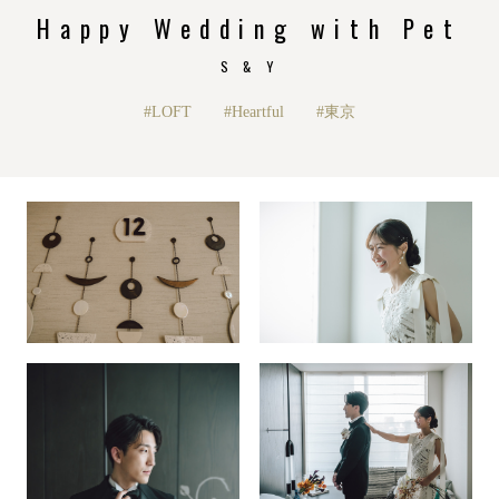
Happy Wedding with Pet
S & Y
#LOFT
#Heartful
#東京