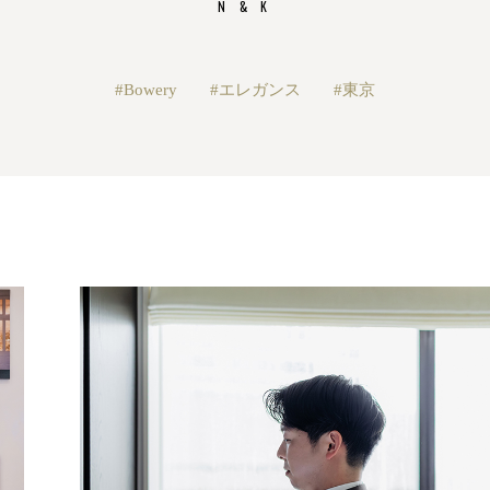
N & K
#Bowery
#エレガンス
#東京